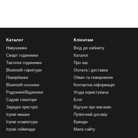
Каталог
Клієнтам
Навушники
Вхід до кабінету
Смарт годинники
Каталог
Тактичні годинники
Про нас
Bluetooth гарнітури
Оплата і доставка
Повербанки
Обмін та повернення
Bluetooth колонки
Контактна інформація
Радіоняні\Відеоняні
Угода користувача
Садові секатори
Блог
Зарядні пристрої
Відгуки про магазин
Ігрові мишки
Публічний договір
Ігрові клавіатури
Бренди
Ігрові геймпади
Мапа сайту