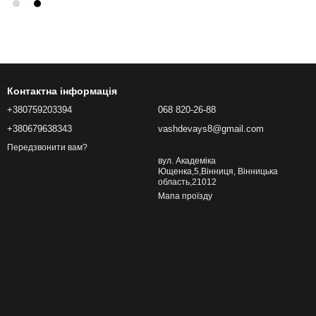
Контактна інформація
+380759203394
068 820-26-88
+380679638343
vashdevays8@gmail.com
Передзвонити вам?
вул. Академіка
Ющенка,5,Вінниця, Вінницька
область,21012
Мапа проїзду