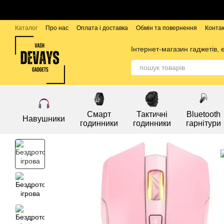
Перейти до основного контенту
Каталог
Про нас
Оплата і доставка
Обмін та повернення
Конта
Бренди
Інтернет-магазин гаджетів, 
Смарт
Тактичні
Bluetooth
Навушники
годинники
годинники
гарнітури