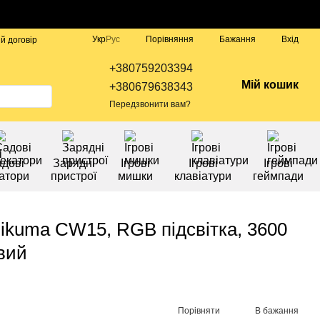
Порівняння
Укр
Рус
Бажання
Вхід
й договір
+380759203394
Мій кошик
+380679638343
Передзвонити вам?
дові
Зарядні
Ігрові
Ігрові
Ігрові
атори
пристрої
мишки
клавіатури
геймпади
ikuma CW15, RGB підсвітка, 3600
вий
Порівняти
В бажання