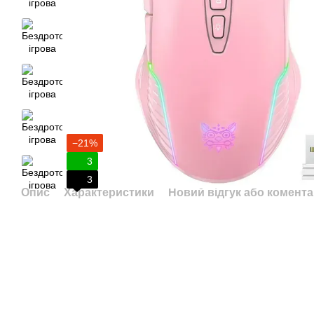
−21%
3
3
Опис
Характеристики
Новий відгук або комент