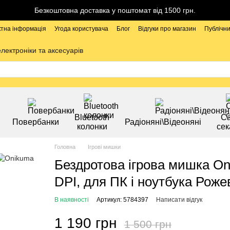
Безкоштовна доставка у поштомат від 1500 грн.
ктна інформація
Угода користувача
Блог
Відгуки про магазин
Публічни
електроніки та аксесуарів
Bluetooth
Са
Повербанки
Радіоняні\Відеоняні
колонки
сек
Головна
Ігрові мишки
Бездротова ігрова мишка On
DPI, для ПК і ноутбука Роже
В наявності
Артикул: 5784397
Написати відгук
1 190 грн
1 500 грн