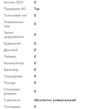
Кнопка SOS
Є
Підтримка 4G
Так
Голосовий чат
Є
Розважальні
Є
ігри
Змінні
Є
циферблати
Будильник
Є
Дисплей
Є
Таймер
Є
Калькулятор
Є
Крокомір
Є
Секундомір
Є
Погода
Є
Спортивні
Є
режими
Сумісність
Абсолютно універсальний
Геопаркан
Є