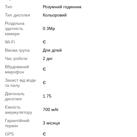
Тип
Розумний годинник
Тип дисплея
Кольоровий
Роздільна
здатність
0.3Mp
камери
Wi-Fi
Є
Вікова група
Для дітей
Час роботи
2 дні
Вбудований
Є
мікрофон
Захист від води
Є
та пилу
Діагональ
1.75
дисплея
Ємність
700 мАг
аккумулятору
Гарантійний
3 місяця
термін
GPS
Є