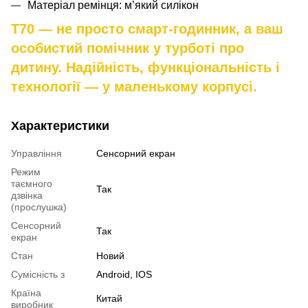
Матеріал ремінця: м’який силікон
T70 — не просто смарт-годинник, а ваш
особистий помічник у турботі про
дитину. Надійність, функціональність і
технології — у маленькому корпусі.
Характеристики
Управління
Сенсорний екран
Режим
таємного
Так
дзвінка
(прослушка)
Сенсорний
Так
екран
Стан
Новий
Сумісність з
Android, IOS
Країна
Китай
виробник