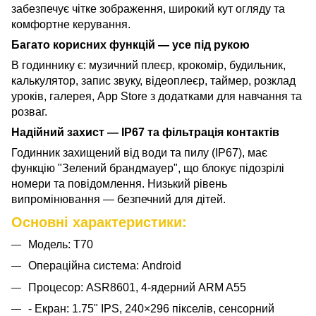
забезпечує чітке зображення, широкий кут огляду та
комфортне керування.
Багато корисних функцій — усе під рукою
В годиннику є: музичний плеєр, крокомір, будильник,
калькулятор, запис звуку, відеоплеєр, таймер, розклад
уроків, галерея, App Store з додатками для навчання та
розваг.
Надійний захист — IP67 та фільтрація контактів
Годинник захищений від води та пилу (IP67), має
функцію "Зелений брандмауер", що блокує підозрілі
номери та повідомлення. Низький рівень
випромінювання — безпечний для дітей.
Основні характеристики:
Модель: T70
Операційна система: Android
Процесор: ASR8601, 4-ядерний ARM A55
- Екран: 1.75" IPS, 240×296 пікселів, сенсорний