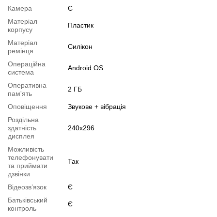
Камера
Є
Матеріал
Пластик
корпусу
Матеріал
Силікон
ремінця
Операційна
Android OS
система
Оперативна
2 ГБ
пам'ять
Оповіщення
Звукове + вібрація
Роздільна
здатність
240x296
дисплея
Можливість
телефонувати
Так
та приймати
дзвінки
Відеозв’язок
Є
Батьківський
Є
контроль