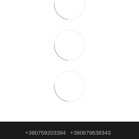
+380759203394
+380679638343