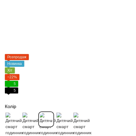
Розпродаж
Новинка
Хіт
−22%
5
5
Колір