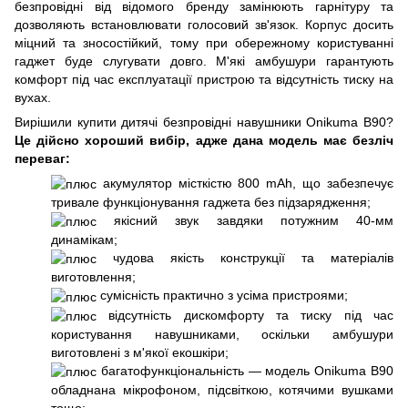
безпровідні від відомого бренду замінюють гарнітуру та
дозволяють встановлювати голосовий зв'язок. Корпус досить
міцний та зносостійкий, тому при обережному користуванні
гаджет буде слугувати довго. М'які амбушури гарантують
комфорт під час експлуатації пристрою та відсутність тиску на
вухах.
Вирішили купити дитячі безпровідні навушники Onikuma B90?
Це дійсно хороший вибір, адже дана модель має безліч
переваг:
акумулятор місткістю 800 mAh, що забезпечує
тривале функціонування гаджета без підзарядження;
якісний звук завдяки потужним 40-мм
динамікам;
чудова якість конструкції та матеріалів
виготовлення;
сумісність практично з усіма пристроями;
відсутність дискомфорту та тиску під час
користування навушниками, оскільки амбушури
виготовлені з м'якої екошкіри;
багатофункціональність — модель Onikuma B90
обладнана мікрофоном, підсвіткою, котячими вушками