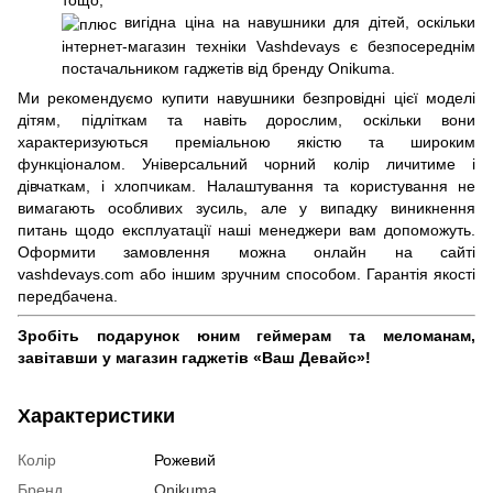
тощо;
вигідна ціна на навушники для дітей, оскільки
інтернет-магазин техніки Vashdevays є безпосереднім
постачальником гаджетів від бренду Onikuma.
Ми рекомендуємо купити навушники безпровідні цієї моделі
дітям, підліткам та навіть дорослим, оскільки вони
характеризуються преміальною якістю та широким
функціоналом. Універсальний чорний колір личитиме і
дівчаткам, і хлопчикам. Налаштування та користування не
вимагають особливих зусиль, але у випадку виникнення
питань щодо експлуатації наші менеджери вам допоможуть.
Оформити замовлення можна онлайн на сайті
vashdevays.com або іншим зручним способом. Гарантія якості
передбачена.
Зробіть подарунок юним геймерам та меломанам,
завітавши у магазин гаджетів «Ваш Девайс»!
Характеристики
Колір
Рожевий
Бренд
Onikuma