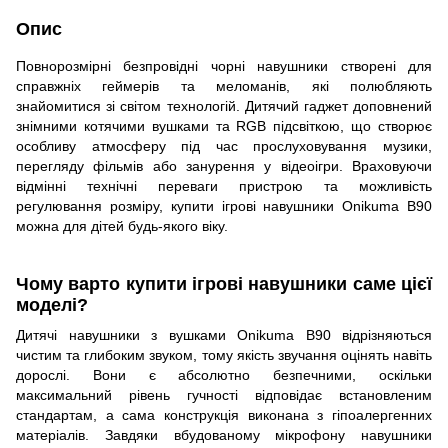
Опис
Повнорозмірні безпровідні чорні навушники створені для
справжніх геймерів та меломанів, які полюбляють
знайомитися зі світом технологій. Дитячий гаджет доповнений
знімними котячими вушками та RGB підсвіткою, що створює
особливу атмосферу під час прослуховування музики,
перегляду фільмів або занурення у відеоігри. Враховуючи
відмінні технічні переваги пристрою та можливість
регулювання розміру, купити ігрові навушники Onikuma B90
можна для дітей будь-якого віку.
Чому варто купити ігрові навушники саме цієї
моделі?
Дитячі навушники з вушками Onikuma B90 відрізняються
чистим та глибоким звуком, тому якість звучання оцінять навіть
дорослі. Вони є абсолютно безпечними, оскільки
максимальний рівень гучності відповідає встановленим
стандартам, а сама конструкція виконана з гіпоалергенних
матеріалів. Завдяки вбудованому мікрофону навушники