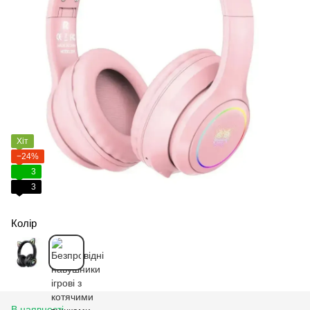
Хіт
−24%
3
3
Колір
В наявності