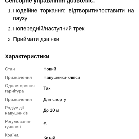
Сенсорне управління дозволяє:
Подвійне торкання: відтворити/поставити на
паузу
Попередній/наступний трек
Приймати дзвінки
Характеристики
Стан
Новий
Призначення
Навушники-кліпси
Одностороння
Так
гарнітура
Призначення
Для спорту
Радіус дії
До 10 м
навушників
Регулювання
Є
гучності
Країна
Китай