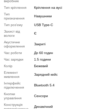
виробник
Тип кріплення
Кріплення на вусі
Тип
Навушники
призначення
Тип роз'єму
USB Type-C
Захист від
Є
вологи
Акустичне
Закриті
оформлення
Час роботи
До 60 годин
Час зарядки
1.5 години
Колір
Бежевий
Елемент
Зарядний кейс
живлення
Інтерфейс
Bluetooth 5.4
підключення
Кнопки
Сенсори
управління
Конструкція
Динамічний
випромінювача