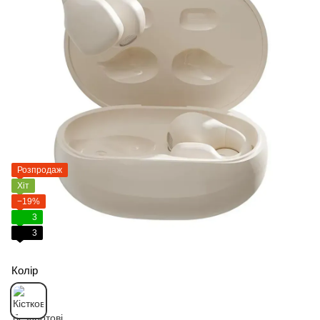
Розпродаж
Хіт
−19%
3
3
Колір