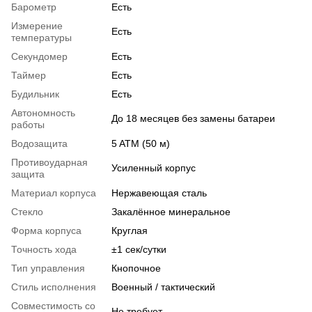
Барометр
Есть
Измерение
Есть
температуры
Секундомер
Есть
Таймер
Есть
Будильник
Есть
Автономность
До 18 месяцев без замены батареи
работы
Водозащита
5 ATM (50 м)
Противоударная
Усиленный корпус
защита
Материал корпуса
Нержавеющая сталь
Стекло
Закалённое минеральное
Форма корпуса
Круглая
Точность хода
±1 сек/сутки
Тип управления
Кнопочное
Стиль исполнения
Военный / тактический
Совместимость со
Не требует