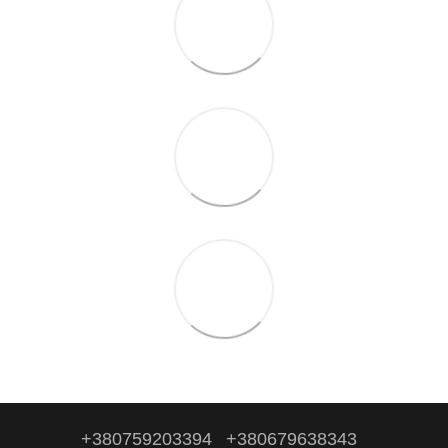
+380759203394
+380679638343