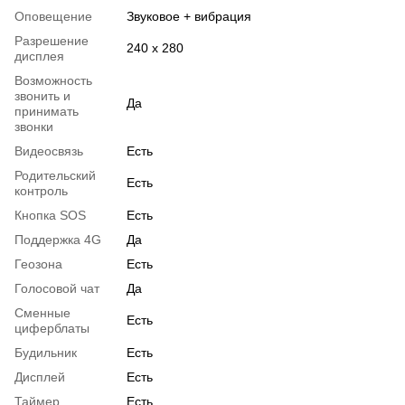
Оповещение
Звуковое + вибрация
Разрешение
240 x 280
дисплея
Возможность
звонить и
Да
принимать
звонки
Видеосвязь
Есть
Родительский
Есть
контроль
Кнопка SOS
Есть
Поддержка 4G
Да
Геозона
Есть
Голосовой чат
Да
Сменные
Есть
циферблаты
Будильник
Есть
Дисплей
Есть
Таймер
Есть