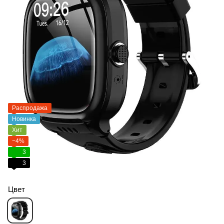
Распродажа
Новинка
Хит
−4%
3
3
Цвет