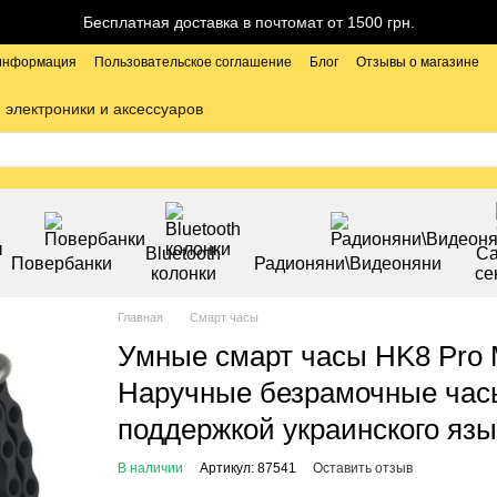
Бесплатная доставка в почтомат от 1500 грн.
 информация
Пользовательское соглашение
Блог
Отзывы о магазине
 электроники и аксессуаров
Bluetooth
С
Повербанки
Радионяни\Видеоняни
колонки
се
Главная
Смарт часы
Умные смарт часы HK8 Pr
Наручные безрамочные часы
поддержкой украинского яз
В наличии
Артикул: 87541
Оставить отзыв