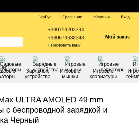
Сравнение
Укр
Рус
Желания
Вход
+380759203394
Мой заказ
+380679638343
Перезвонить вам?
адовые
Зарядные
Игровые
Игровые
Игр
каторы
устройства
мышки
клавиатуры
гейм
o Max ULTRA AMOLED 49 mm
 с беспроводной зарядкой и
ыка Черный