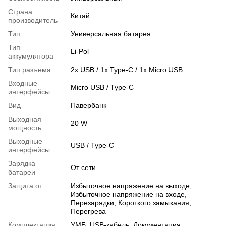
Страна
Китай
производитель
Тип
Универсальная батарея
Тип
Li-Pol
аккумулятора
Тип разъема
2x USB / 1x Type-C / 1x Micro USB
Входные
Micro USB / Type-C
интерфейсы
Вид
Павербанк
Выходная
20 W
мощность
Выходные
USB / Type-C
интерфейсы
Зарядка
От сети
батареи
Защита от
Избыточное напряжение на выходе,
Избыточное напряжение на входе,
Перезарядки, Короткого замыкания,
Перегрева
Комплектация
УМБ; USB-кабель, Документация