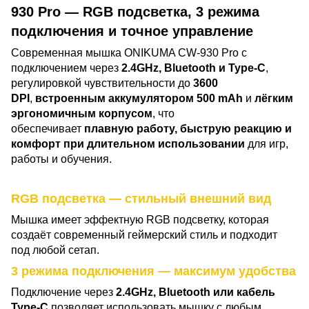
930
Pro — RGB подсветка, 3 режима
подключения и точное управление
Современная мышка ONIKUMA CW-930 Pro с
подключением через
2.4GHz, Bluetooth и Type-C
,
регулировкой чувствительности до
3600
DPI
,
встроенным аккумулятором 500 mAh
и
лёгким
эргономичным корпусом
, что
обеспечивает
плавную работу, быструю реакцию и
комфорт при длительном использовании
для игр,
работы и обучения.
RGB подсветка — стильный внешний вид
Мышка имеет эффектную RGB подсветку, которая
создаёт современный геймерский стиль и подходит
под любой сетап.
3 режима подключения — максимум удобства
Подключение через
2.4GHz, Bluetooth или кабель
Type-C
позволяет использовать мышку с любым