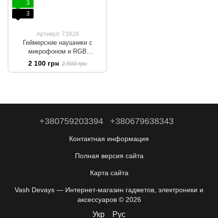
3
3
Артикул: 73928
Геймерские наушники с
микрофоном и RGB
подсветкой Fifine H6X
2 100 грн
2 500 грн
+380759203394
+380679638343
Контактная информация
Полная версия сайта
Карта сайта
Vash Devays — Интернет-магазин гаджетов, электроники и
аксессуаров © 2026
Укр
Рус