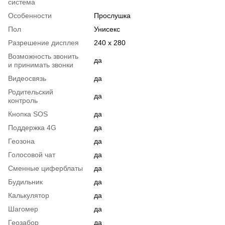
система
Особенности
Прослушка
Пол
Унисекс
Разрешение дисплея
240 x 280
Возможность звонить
да
и принимать звонки
Видеосвязь
да
Родительский
да
контроль
Кнопка SOS
да
Поддержка 4G
да
Геозона
да
Голосовой чат
да
Сменные циферблаты
да
Будильник
да
Калькулятор
да
Шагомер
да
Геозабор
да