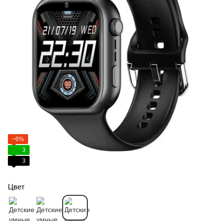
−6%
3
3
Цвет